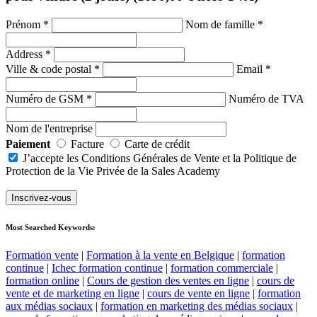
Prénom
*
Nom de famille
*
Address
*
Ville & code postal
*
Email
*
Numéro de GSM
*
Numéro de TVA
Nom de l'entreprise
Paiement
Facture
Carte de crédit
J’accepte les Conditions Générales de Vente et la Politique de
Protection de la Vie Privée de la Sales Academy
Most Searched Keywords:
Formation vente
|
Formation à la vente en Belgique
|
formation
continue
|
Ichec formation continue
|
formation commerciale
|
formation online
|
Cours de gestion des ventes en ligne
|
cours de
vente et de marketing en ligne
|
cours de vente en ligne
|
formation
aux médias sociaux
|
formation en marketing des médias sociaux
|