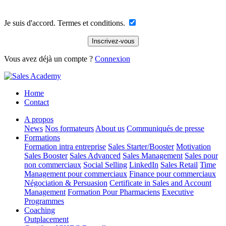
Je suis d'accord. Termes et conditions.
Vous avez déjà un compte ?
Connexion
Home
Contact
A propos
News
Nos formateurs
About us
Communiqués de presse
Formations
Formation intra entreprise
Sales Starter/Booster
Motivation
Sales Booster
Sales Advanced
Sales Management
Sales pour
non commerciaux
Social Selling
LinkedIn
Sales Retail
Time
Management pour commerciaux
Finance pour commerciaux
Négociation & Persuasion
Certificate in Sales and Account
Management
Formation Pour Pharmaciens
Executive
Programmes
Coaching
Outplacement