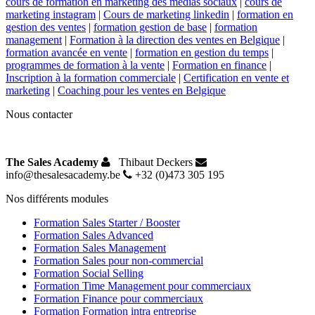
cours de formation en marketing des médias sociaux
|
cours de
marketing instagram
|
Cours de marketing linkedin
|
formation en
gestion des ventes
|
formation gestion de base
|
formation
management
|
Formation à la direction des ventes en Belgique
|
formation avancée en vente
|
formation en gestion du temps
|
programmes de formation à la vente
|
Formation en finance
|
Inscription à la formation commerciale
|
Certification en vente et
marketing
|
Coaching pour les ventes en Belgique
Nous contacter
The Sales Academy
Thibaut Deckers
info@thesalesacademy.be
+32 (0)473 305 195
Nos différents modules
Formation Sales Starter / Booster
Formation Sales Advanced
Formation Sales Management
Formation Sales pour non-commercial
Formation Social Selling
Formation Time Management pour commerciaux
Formation Finance pour commerciaux
Formation Formation intra entreprise