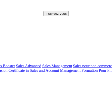
es Booster
Sales Advanced
Sales Management
Sales pour non commerc
asion
Certificate in Sales and Account Management
Formation Pour Ph