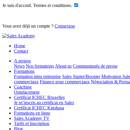
Je suis d'accord. Termes et conditions.
Vous avez déjà un compte ?
Connexion
Home
Contact
A propos
News
Nos formateurs
About us
Communiqués de presse
Formations
Formation intra entreprise
Sales Starter/Booster
Motivation Sal
commerciaux
Finance pour commerciaux
Négociation & Persu
Coaching
Outplacement
Certificat ICHEC Bruxelles
Je m’inscris au certificat en Sales
Certificat ICHEC Kinshasa
Formations en ligne
Sales Academy TV
Tarifs et Inscription
Blog