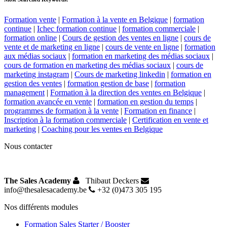
Formation vente
|
Formation à la vente en Belgique
|
formation
continue
|
Ichec formation continue
|
formation commerciale
|
formation online
|
Cours de gestion des ventes en ligne
|
cours de
vente et de marketing en ligne
|
cours de vente en ligne
|
formation
aux médias sociaux
|
formation en marketing des médias sociaux
|
cours de formation en marketing des médias sociaux
|
cours de
marketing instagram
|
Cours de marketing linkedin
|
formation en
gestion des ventes
|
formation gestion de base
|
formation
management
|
Formation à la direction des ventes en Belgique
|
formation avancée en vente
|
formation en gestion du temps
|
programmes de formation à la vente
|
Formation en finance
|
Inscription à la formation commerciale
|
Certification en vente et
marketing
|
Coaching pour les ventes en Belgique
Nous contacter
The Sales Academy
Thibaut Deckers
info@thesalesacademy.be
+32 (0)473 305 195
Nos différents modules
Formation Sales Starter / Booster