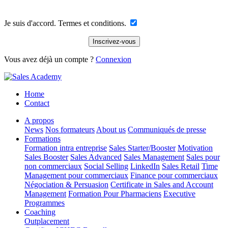
Je suis d'accord. Termes et conditions.
Vous avez déjà un compte ?
Connexion
Home
Contact
A propos
News
Nos formateurs
About us
Communiqués de presse
Formations
Formation intra entreprise
Sales Starter/Booster
Motivation
Sales Booster
Sales Advanced
Sales Management
Sales pour
non commerciaux
Social Selling
LinkedIn
Sales Retail
Time
Management pour commerciaux
Finance pour commerciaux
Négociation & Persuasion
Certificate in Sales and Account
Management
Formation Pour Pharmaciens
Executive
Programmes
Coaching
Outplacement