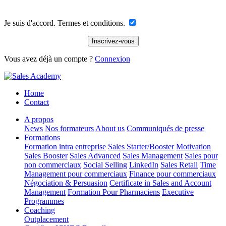
Je suis d'accord. Termes et conditions.
Vous avez déjà un compte ?
Connexion
Home
Contact
A propos
News
Nos formateurs
About us
Communiqués de presse
Formations
Formation intra entreprise
Sales Starter/Booster
Motivation
Sales Booster
Sales Advanced
Sales Management
Sales pour
non commerciaux
Social Selling
LinkedIn
Sales Retail
Time
Management pour commerciaux
Finance pour commerciaux
Négociation & Persuasion
Certificate in Sales and Account
Management
Formation Pour Pharmaciens
Executive
Programmes
Coaching
Outplacement