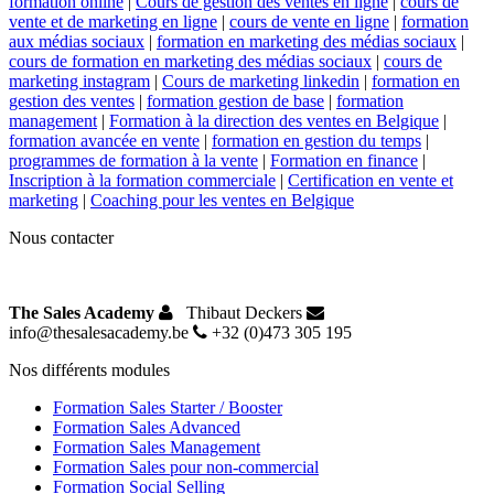
formation online
|
Cours de gestion des ventes en ligne
|
cours de
vente et de marketing en ligne
|
cours de vente en ligne
|
formation
aux médias sociaux
|
formation en marketing des médias sociaux
|
cours de formation en marketing des médias sociaux
|
cours de
marketing instagram
|
Cours de marketing linkedin
|
formation en
gestion des ventes
|
formation gestion de base
|
formation
management
|
Formation à la direction des ventes en Belgique
|
formation avancée en vente
|
formation en gestion du temps
|
programmes de formation à la vente
|
Formation en finance
|
Inscription à la formation commerciale
|
Certification en vente et
marketing
|
Coaching pour les ventes en Belgique
Nous contacter
The Sales Academy
Thibaut Deckers
info@thesalesacademy.be
+32 (0)473 305 195
Nos différents modules
Formation Sales Starter / Booster
Formation Sales Advanced
Formation Sales Management
Formation Sales pour non-commercial
Formation Social Selling