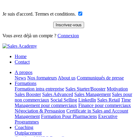
Je suis d'accord. Termes et conditions.
Vous avez déjà un compte ?
Connexion
Home
Contact
A propos
News
Nos formateurs
About us
Communiqués de presse
Formations
Formation intra entreprise
Sales Starter/Booster
Motivation
Sales Booster
Sales Advanced
Sales Management
Sales pour
non commerciaux
Social Selling
LinkedIn
Sales Retail
Time
Management pour commerciaux
Finance pour commerciaux
Négociation & Persuasion
Certificate in Sales and Account
Management
Formation Pour Pharmaciens
Executive
Programmes
Coaching
Outplacement