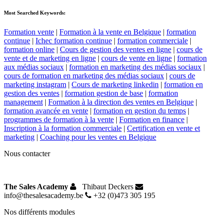
Most Searched Keywords:
Formation vente
|
Formation à la vente en Belgique
|
formation
continue
|
Ichec formation continue
|
formation commerciale
|
formation online
|
Cours de gestion des ventes en ligne
|
cours de
vente et de marketing en ligne
|
cours de vente en ligne
|
formation
aux médias sociaux
|
formation en marketing des médias sociaux
|
cours de formation en marketing des médias sociaux
|
cours de
marketing instagram
|
Cours de marketing linkedin
|
formation en
gestion des ventes
|
formation gestion de base
|
formation
management
|
Formation à la direction des ventes en Belgique
|
formation avancée en vente
|
formation en gestion du temps
|
programmes de formation à la vente
|
Formation en finance
|
Inscription à la formation commerciale
|
Certification en vente et
marketing
|
Coaching pour les ventes en Belgique
Nous contacter
The Sales Academy
Thibaut Deckers
info@thesalesacademy.be
+32 (0)473 305 195
Nos différents modules