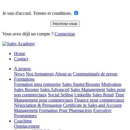
Je suis d'accord. Termes et conditions.
Vous avez déjà un compte ?
Connexion
Home
Contact
A propos
News
Nos formateurs
About us
Communiqués de presse
Formations
Formation intra entreprise
Sales Starter/Booster
Motivation
Sales Booster
Sales Advanced
Sales Management
Sales pour
non commerciaux
Social Selling
LinkedIn
Sales Retail
Time
Management pour commerciaux
Finance pour commerciaux
Négociation & Persuasion
Certificate in Sales and Account
Management
Formation Pour Pharmaciens
Executive
Programmes
Coaching
Outplacement