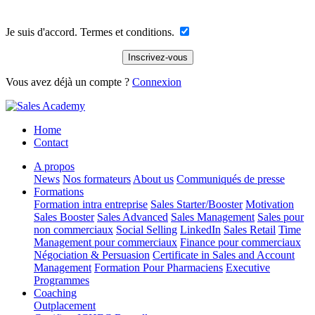
Je suis d'accord. Termes et conditions.
Vous avez déjà un compte ?
Connexion
Home
Contact
A propos
News
Nos formateurs
About us
Communiqués de presse
Formations
Formation intra entreprise
Sales Starter/Booster
Motivation
Sales Booster
Sales Advanced
Sales Management
Sales pour
non commerciaux
Social Selling
LinkedIn
Sales Retail
Time
Management pour commerciaux
Finance pour commerciaux
Négociation & Persuasion
Certificate in Sales and Account
Management
Formation Pour Pharmaciens
Executive
Programmes
Coaching
Outplacement