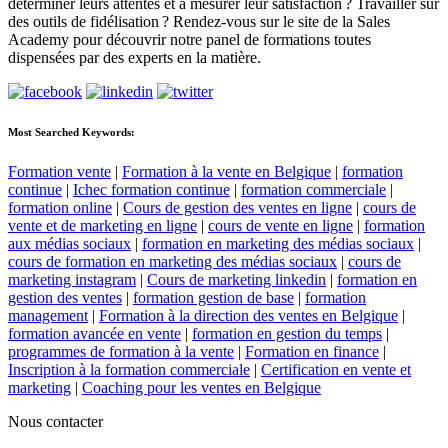
déterminer leurs attentes et à mesurer leur satisfaction ? Travailler sur
des outils de fidélisation ? Rendez-vous sur le site de la Sales
Academy pour découvrir notre panel de formations toutes
dispensées par des experts en la matière.
Most Searched Keywords:
Formation vente
|
Formation à la vente en Belgique
|
formation
continue
|
Ichec formation continue
|
formation commerciale
|
formation online
|
Cours de gestion des ventes en ligne
|
cours de
vente et de marketing en ligne
|
cours de vente en ligne
|
formation
aux médias sociaux
|
formation en marketing des médias sociaux
|
cours de formation en marketing des médias sociaux
|
cours de
marketing instagram
|
Cours de marketing linkedin
|
formation en
gestion des ventes
|
formation gestion de base
|
formation
management
|
Formation à la direction des ventes en Belgique
|
formation avancée en vente
|
formation en gestion du temps
|
programmes de formation à la vente
|
Formation en finance
|
Inscription à la formation commerciale
|
Certification en vente et
marketing
|
Coaching pour les ventes en Belgique
Nous contacter