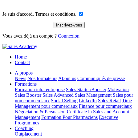
Je suis d'accord. Termes et conditions.
Vous avez déjà un compte ?
Connexion
Home
Contact
A propos
News
Nos formateurs
About us
Communiqués de presse
Formations
Formation intra entreprise
Sales Starter/Booster
Motivation
Sales Booster
Sales Advanced
Sales Management
Sales pour
non commerciaux
Social Selling
LinkedIn
Sales Retail
Time
Management pour commerciaux
Finance pour commerciaux
Négociation & Persuasion
Certificate in Sales and Account
Management
Formation Pour Pharmaciens
Executive
Programmes
Coaching
Outplacement