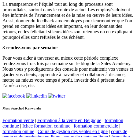
La transparence et l’équité tout au long du processus sont
primordiales, surtout dans le contexte actuel.Les employés doivent
être informés de l’avancement et de la mise en œuvre de leurs idées.
Aussi, donner du feedback aux employés pour leurmontrer que l'on
prend en compte leurs idées est important, en leur donnant des
retours, en les félicitant si leurs idées sont retenues ou en expliquant
pourquoi elles sont refusées le cas échéant.
3 rendez-vous par semaine
Pour vous aider à traverser au mieux cette période complexe,
rendez-vous trois fois par semaine sur le blog de la Sales Academy.
Nous vous y prodiguerons des conseils pour maintenir vos ventes et
garder vos clients, apprendre à travailler et collaborer à distance,
mettre au mieux votre temps à profit, investir dès à présent dans
l’après-crise, etc.
Most Searched Keywords:
Formation vente
|
Formation à la vente en Belgique
|
formation
continue
|
Ichec formation continue
|
formation commerciale
|
formation online
|
Cours de gestion des ventes en ligne
|
cours de
vente et de marketing en ligne
|
cours de vente en ligne
|
formation